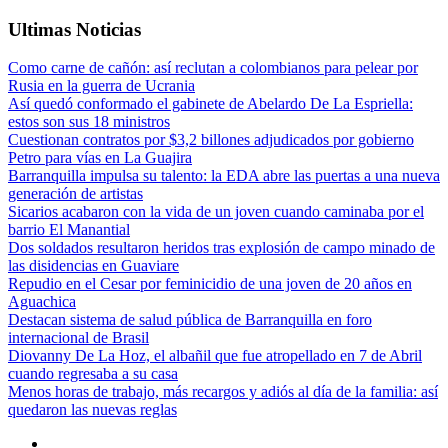
Ultimas Noticias
Como carne de cañón: así reclutan a colombianos para pelear por
Rusia en la guerra de Ucrania
Así quedó conformado el gabinete de Abelardo De La Espriella:
estos son sus 18 ministros
Cuestionan contratos por $3,2 billones adjudicados por gobierno
Petro para vías en La Guajira
Barranquilla impulsa su talento: la EDA abre las puertas a una nueva
generación de artistas
Sicarios acabaron con la vida de un joven cuando caminaba por el
barrio El Manantial
Dos soldados resultaron heridos tras explosión de campo minado de
las disidencias en Guaviare
Repudio en el Cesar por feminicidio de una joven de 20 años en
Aguachica
Destacan sistema de salud pública de Barranquilla en foro
internacional de Brasil
Diovanny De La Hoz, el albañil que fue atropellado en 7 de Abril
cuando regresaba a su casa
Menos horas de trabajo, más recargos y adiós al día de la familia: así
quedaron las nuevas reglas