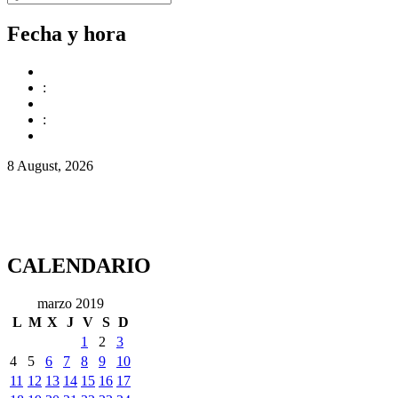
Fecha y hora
:
:
8 August, 2026
CALENDARIO
marzo 2019
L
M
X
J
V
S
D
1
2
3
4
5
6
7
8
9
10
11
12
13
14
15
16
17