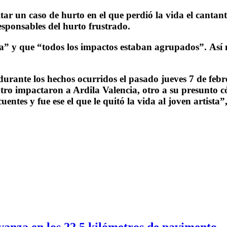
itar un caso de hurto en el que perdió la vida el canta
esponsables del hurto frustrado.
a” y que “todos los impactos estaban agrupados”. Así m
durante los hechos ocurridos el pasado jueves 7 de febre
tro impactaron a Ardila Valencia, otro a su presunto c
entes y fue ese el que le quitó la vida al joven artista”
vanza en los 22.5 kilómetros de pavimento