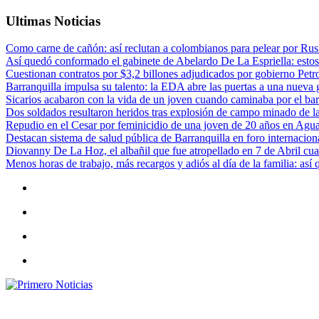
Ultimas Noticias
Como carne de cañón: así reclutan a colombianos para pelear por Rusi
Así quedó conformado el gabinete de Abelardo De La Espriella: estos
Cuestionan contratos por $3,2 billones adjudicados por gobierno Petr
Barranquilla impulsa su talento: la EDA abre las puertas a una nueva g
Sicarios acabaron con la vida de un joven cuando caminaba por el bar
Dos soldados resultaron heridos tras explosión de campo minado de l
Repudio en el Cesar por feminicidio de una joven de 20 años en Agu
Destacan sistema de salud pública de Barranquilla en foro internaciona
Diovanny De La Hoz, el albañil que fue atropellado en 7 de Abril cua
Menos horas de trabajo, más recargos y adiós al día de la familia: así
Primero Noticias
El mejor portal web de noticias de Barranquilla