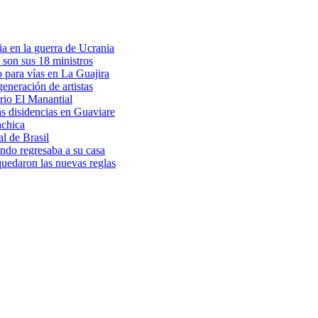
a en la guerra de Ucrania
 son sus 18 ministros
o para vías en La Guajira
eneración de artistas
rio El Manantial
as disidencias en Guaviare
achica
l de Brasil
ndo regresaba a su casa
 quedaron las nuevas reglas