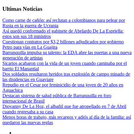
Ultimas Noticias
Como carne de cañón: así reclutan a colombianos para pelear por
Rusia en la guerra de Ucrania
Así quedó conformado el gabinete de Abelardo De La Espriella:
estos son sus 18 ministros
Cuestionan contratos por $3,2 billones adjudicados por gobierno
Petro para vías en La Guajira
Barranquilla impulsa su talento: la EDA abre las puertas a una nueva
generación de artistas
Sicarios acabaron con la vida de un joven cuando caminaba por el
barrio El Manantial
Dos soldados resultaron heridos tras explosión de campo minado de
las disidencias en Guaviare
Repudio en el Cesar por feminicidio de una joven de 20 años en
Aguachica
Destacan sistema de salud pública de Barranquilla en foro
internacional de Brasil
Diovanny De La Hoz, el albañil que fue atropellado en 7 de Abril
cuando regresaba a su casa
Menos horas de trabajo, más recargos y adiós al día de la familia: así
quedaron las nuevas reglas