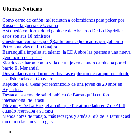
Ultimas Noticias
Como carne de cañón: así reclutan a colombianos para pelear por
Rusia en la guerra de Ucrania
Así quedó conformado el gabinete de Abelardo De La Espriella:
estos son sus 18 ministros
Cuestionan contratos por $3,2 billones adjudicados por gobierno
Petro para vías en La Guajira
Barranquilla impulsa su talento: la EDA abre las puertas a una nueva
generación de artistas
Sicarios acabaron con la vida de un joven cuando caminaba por el
barrio El Manantial
Dos soldados resultaron heridos tras explosión de campo minado de
las disidencias en Guaviare
Repudio en el Cesar por feminicidio de una joven de 20 años en
Aguachica
Destacan sistema de salud pública de Barranquilla en foro
internacional de Brasil
Diovanny De La Hoz, el albañil que fue atropellado en 7 de Abril
cuando regresaba a su casa
Menos horas de trabajo, más recargos y adiós al día de la familia: así
quedaron las nuevas reglas