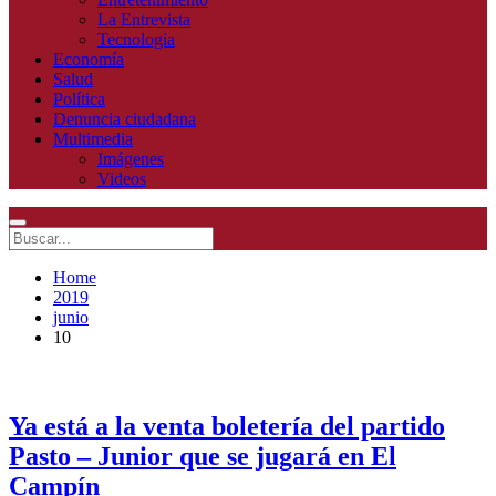
La Entrevista
Tecnologia
Economía
Salud
Política
Denuncia ciudadana
Multimedia
Imágenes
Videos
Home
2019
junio
10
Ya está a la venta boletería del partido
Pasto – Junior que se jugará en El
Campín