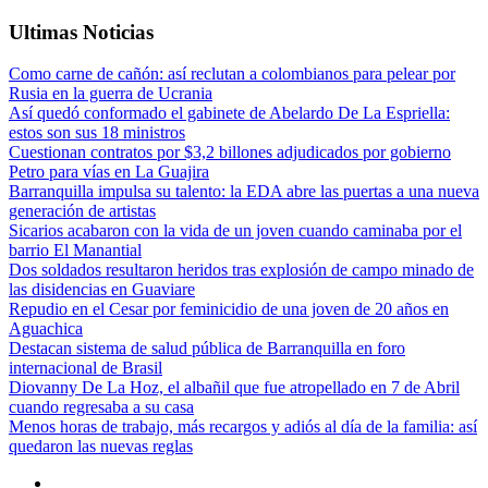
Ultimas Noticias
Como carne de cañón: así reclutan a colombianos para pelear por
Rusia en la guerra de Ucrania
Así quedó conformado el gabinete de Abelardo De La Espriella:
estos son sus 18 ministros
Cuestionan contratos por $3,2 billones adjudicados por gobierno
Petro para vías en La Guajira
Barranquilla impulsa su talento: la EDA abre las puertas a una nueva
generación de artistas
Sicarios acabaron con la vida de un joven cuando caminaba por el
barrio El Manantial
Dos soldados resultaron heridos tras explosión de campo minado de
las disidencias en Guaviare
Repudio en el Cesar por feminicidio de una joven de 20 años en
Aguachica
Destacan sistema de salud pública de Barranquilla en foro
internacional de Brasil
Diovanny De La Hoz, el albañil que fue atropellado en 7 de Abril
cuando regresaba a su casa
Menos horas de trabajo, más recargos y adiós al día de la familia: así
quedaron las nuevas reglas