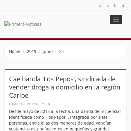
Toggle
navigat
PRIMERO NOTICIAS
El mejor portal web de noticias de Barranquilla
Home
2019
junio
23
Cae banda ‘Los Pepos’, sindicada de
vender droga a domicilio en la región
Caribe
JUN 23 2019 08:42 PM
0
Desde mayo de 2018 a la fecha, una banda delincuencial
identificada como `los Pepos`, integrada por siete
personas, entre ellas dos menores de edad, vendían
sustancias estupefacientes en pequeñas y grandes