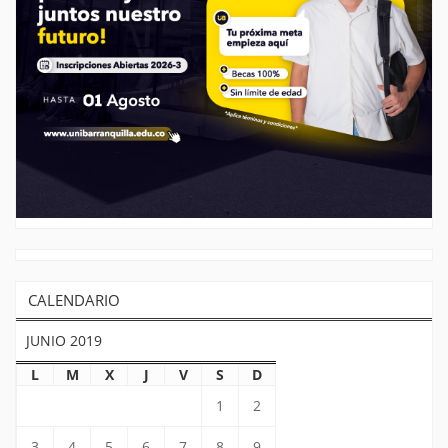
CALENDARIO
JUNIO 2019
L
M
X
J
V
S
D
1
2
3
4
5
6
7
8
9