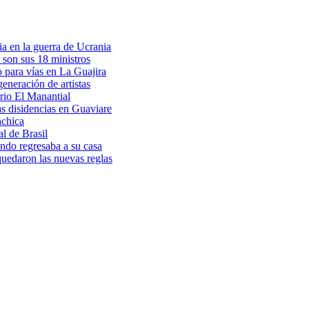
a en la guerra de Ucrania
 son sus 18 ministros
o para vías en La Guajira
eneración de artistas
rio El Manantial
as disidencias en Guaviare
achica
l de Brasil
ndo regresaba a su casa
 quedaron las nuevas reglas