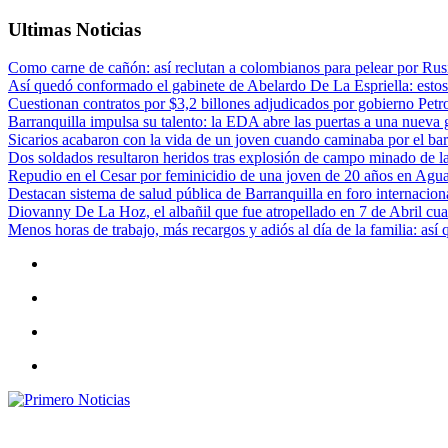
Ultimas Noticias
Como carne de cañón: así reclutan a colombianos para pelear por Rusi
Así quedó conformado el gabinete de Abelardo De La Espriella: estos
Cuestionan contratos por $3,2 billones adjudicados por gobierno Petr
Barranquilla impulsa su talento: la EDA abre las puertas a una nueva g
Sicarios acabaron con la vida de un joven cuando caminaba por el bar
Dos soldados resultaron heridos tras explosión de campo minado de l
Repudio en el Cesar por feminicidio de una joven de 20 años en Agu
Destacan sistema de salud pública de Barranquilla en foro internaciona
Diovanny De La Hoz, el albañil que fue atropellado en 7 de Abril cua
Menos horas de trabajo, más recargos y adiós al día de la familia: así
Primero Noticias
El mejor portal web de noticias de Barranquilla