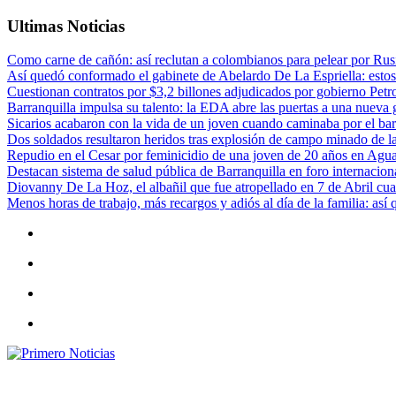
Ultimas Noticias
Como carne de cañón: así reclutan a colombianos para pelear por Rusi
Así quedó conformado el gabinete de Abelardo De La Espriella: estos
Cuestionan contratos por $3,2 billones adjudicados por gobierno Petr
Barranquilla impulsa su talento: la EDA abre las puertas a una nueva g
Sicarios acabaron con la vida de un joven cuando caminaba por el bar
Dos soldados resultaron heridos tras explosión de campo minado de l
Repudio en el Cesar por feminicidio de una joven de 20 años en Agu
Destacan sistema de salud pública de Barranquilla en foro internaciona
Diovanny De La Hoz, el albañil que fue atropellado en 7 de Abril cua
Menos horas de trabajo, más recargos y adiós al día de la familia: así
Primero Noticias
El mejor portal web de noticias de Barranquilla