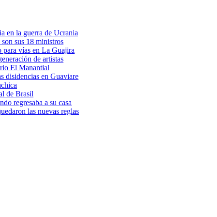
a en la guerra de Ucrania
 son sus 18 ministros
o para vías en La Guajira
eneración de artistas
rio El Manantial
as disidencias en Guaviare
achica
l de Brasil
ndo regresaba a su casa
 quedaron las nuevas reglas