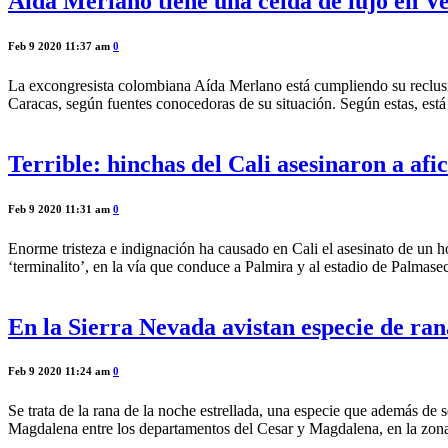
Aída Merlano tiene una celda de lujo en V
Feb 9 2020 11:37 am
0
La excongresista colombiana Aída Merlano está cumpliendo su reclusión
Caracas, según fuentes conocedoras de su situación. Según estas, es
Terrible: hinchas del Cali asesinaron a af
Feb 9 2020 11:31 am
0
Enorme tristeza e indignación ha causado en Cali el asesinato de un h
‘terminalito’, en la vía que conduce a Palmira y al estadio de Palmase
En la Sierra Nevada avistan especie de ran
Feb 9 2020 11:24 am
0
Se trata de la rana de la noche estrellada, una especie que además de 
Magdalena entre los departamentos del Cesar y Magdalena, en la zona