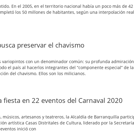
tido. En el 2005, en el territorio nacional había un poco más de 42
ompletó los 50 millones de habitantes, según una interpolación real
 busca preservar el chavismo
les variopintos con un denominador común: su profunda admiración
do el país al hacerlos integrantes del “componente especial” de l
ón del chavismo. Ellos son los milicianos.
a fiesta en 22 eventos del Carnaval 2020
s, músicos, artesanos y teatreros, la Alcaldía de Barranquilla partic
n artística Casas Distritales de Cultura, liderado por la Secretaría
 eventos inició con