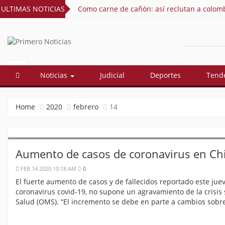
ULTIMAS NOTICIAS
Como carne de cañón: así reclutan a colomb
PRIMERO
El mejor portal web de noticias de
Barranquilla
NOTICIAS
Noticias
Judicial
Deportes
Tend
Home
2020
febrero
14
Aumento de casos de coronavirus en Chi
FEB 14 2020 10:18 AM
0
El fuerte aumento de casos y de fallecidos reportado este juev
coronavirus covid-19, no supone un agravamiento de la crisis 
Salud (OMS). “El incremento se debe en parte a cambios sobr