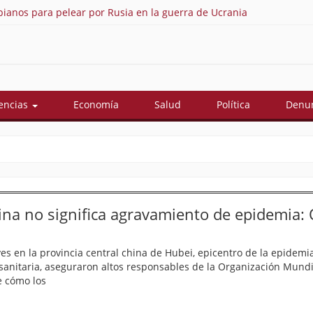
ianos para pelear por Rusia en la guerra de Ucrania
As
encias
Economía
Salud
Política
Denun
na no significa agravamiento de epidemia:
es en la provincia central china de Hubei, epicentro de la epidemi
sanitaria, aseguraron altos responsables de la Organización Mundi
e cómo los