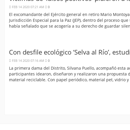
FEB 14 2020 07:21 AM
0
El excomandante del Ejército general en retiro Mario Montoya
Jurisdicción Especial para la Paz (JEP), dentro del proceso que 
había señalado que se acogería a su derecho de guardar silen
Con desfile ecológico ‘Selva al Río’, estu
FEB 14 2020 07:16 AM
0
La primera dama del Distrito, Silvana Puello, acompañó esta a
participantes idearon, diseñaron y realizaron una propuesta d
material reciclable. Con papel periódico, material pet, vidrio 