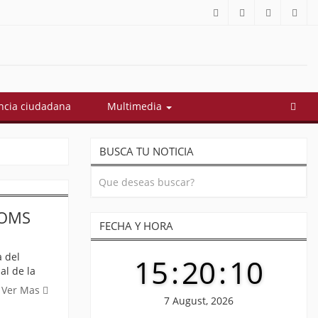
í quedó conformado el gabinete de Abelardo De La Espriella: estos
cia ciudadana
Multimedia
BUSCA TU NOTICIA
 OMS
FECHA Y HORA
a del
15
:
20
:
11
al de la
Ver Mas
7 August, 2026