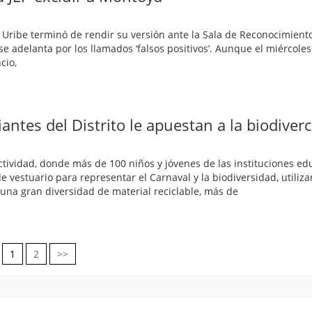
 Uribe terminó de rendir su versión ante la Sala de Reconocimiento
se adelanta por los llamados ‘falsos positivos’. Aunque el miércoles e
cio,
diantes del Distrito le apuestan a la biodiver
ctividad, donde más de 100 niños y jóvenes de las instituciones ed
e vestuario para representar el Carnaval y la biodiversidad, utiliz
y una gran diversidad de material reciclable, más de
1
2
>>
Navegación
de