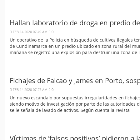
Hallan laboratorio de droga en predio d
FEB 14 2020 07:49 AM
0
Un operativo de la Policía en búsqueda de cultivos ilegales t
de Cundinamarca en un predio ubicado en zona rural del muni
mañana se registró una explosión para destruir una zona de l
Fichajes de Falcao y James en Porto, sos
FEB 14 2020 07:27 AM
0
Un nuevo escándalo por supuestas irregularidades en fichaje
siendo motivo de investigación por parte de las autoridades d
se le señala de lavado de activos. Según cuenta la revista
Víctimas de ‘falsos positivos’ pidieron a 