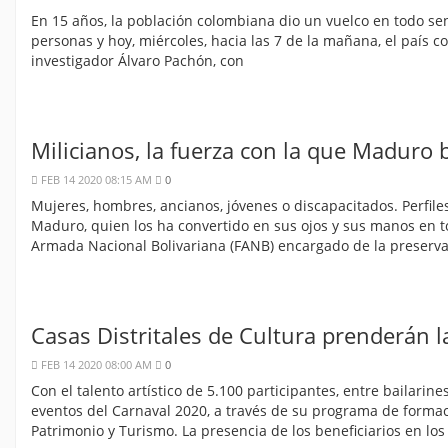
En 15 años, la población colombiana dio un vuelco en todo sen
personas y hoy, miércoles, hacia las 7 de la mañana, el país c
investigador Álvaro Pachón, con
Milicianos, la fuerza con la que Maduro
FEB 14 2020 08:15 AM
0
Mujeres, hombres, ancianos, jóvenes o discapacitados. Perfi
Maduro, quien los ha convertido en sus ojos y sus manos en to
Armada Nacional Bolivariana (FANB) encargado de la preservaci
Casas Distritales de Cultura prenderán l
FEB 14 2020 08:00 AM
0
Con el talento artístico de 5.100 participantes, entre bailarine
eventos del Carnaval 2020, a través de su programa de formació
Patrimonio y Turismo. La presencia de los beneficiarios en los