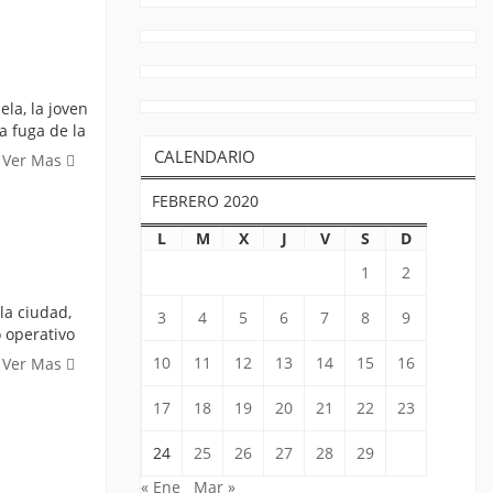
la, la joven
a fuga de la
CALENDARIO
Ver Mas
FEBRERO 2020
L
M
X
J
V
S
D
1
2
la ciudad,
3
4
5
6
7
8
9
 operativo
10
11
12
13
14
15
16
Ver Mas
17
18
19
20
21
22
23
24
25
26
27
28
29
« Ene
Mar »