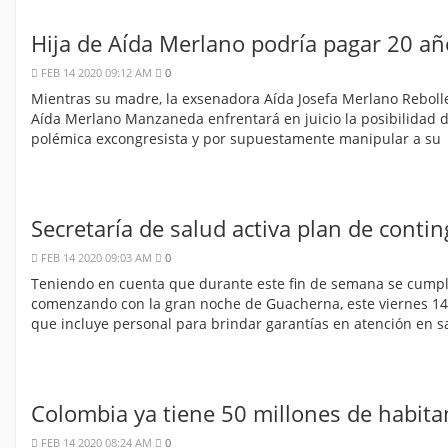
Hija de Aída Merlano podría pagar 20 año
FEB 14 2020 09:12 AM
0
Mientras su madre, la exsenadora Aída Josefa Merlano Rebolle
Aída Merlano Manzaneda enfrentará en juicio la posibilidad de
polémica excongresista y por supuestamente manipular a su
Secretaría de salud activa plan de conti
FEB 14 2020 09:03 AM
0
Teniendo en cuenta que durante este fin de semana se cumple
comenzando con la gran noche de Guacherna, este viernes 14 d
que incluye personal para brindar garantías en atención en s
Colombia ya tiene 50 millones de habita
FEB 14 2020 08:24 AM
0