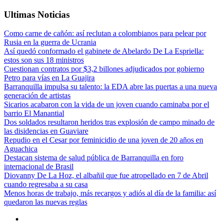
Ultimas Noticias
Como carne de cañón: así reclutan a colombianos para pelear por
Rusia en la guerra de Ucrania
Así quedó conformado el gabinete de Abelardo De La Espriella:
estos son sus 18 ministros
Cuestionan contratos por $3,2 billones adjudicados por gobierno
Petro para vías en La Guajira
Barranquilla impulsa su talento: la EDA abre las puertas a una nueva
generación de artistas
Sicarios acabaron con la vida de un joven cuando caminaba por el
barrio El Manantial
Dos soldados resultaron heridos tras explosión de campo minado de
las disidencias en Guaviare
Repudio en el Cesar por feminicidio de una joven de 20 años en
Aguachica
Destacan sistema de salud pública de Barranquilla en foro
internacional de Brasil
Diovanny De La Hoz, el albañil que fue atropellado en 7 de Abril
cuando regresaba a su casa
Menos horas de trabajo, más recargos y adiós al día de la familia: así
quedaron las nuevas reglas