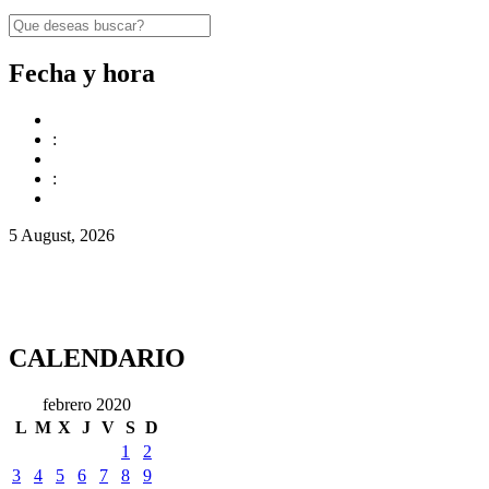
Fecha y hora
:
:
5 August, 2026
CALENDARIO
febrero 2020
L
M
X
J
V
S
D
1
2
3
4
5
6
7
8
9