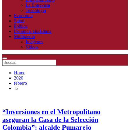
La Entrevista
Tecnologia
Economía
Salud
Política
Denuncia ciudadana
Multimedia
Imágenes
Videos
Home
2020
febrero
12
“Inversiones en el Metropolitano
aseguran la Casa de la Selección
Colombia”: alcalde Pumarejo