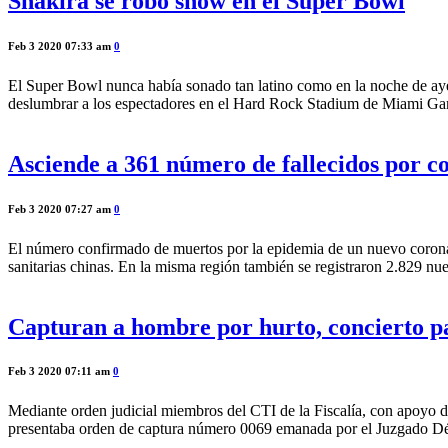
Shakira se robó show en el Super Bowl
Feb 3 2020 07:33 am
0
El Super Bowl nunca había sonado tan latino como en la noche de aye
deslumbrar a los espectadores en el Hard Rock Stadium de Miami Garden
Asciende a 361 número de fallecidos por c
Feb 3 2020 07:27 am
0
El número confirmado de muertos por la epidemia de un nuevo coronavi
sanitarias chinas. En la misma región también se registraron 2.829 nu
Capturan a hombre por hurto, concierto pa
Feb 3 2020 07:11 am
0
Mediante orden judicial miembros del CTI de la Fiscalía, con apoyo 
presentaba orden de captura número 0069 emanada por el Juzgado Déci