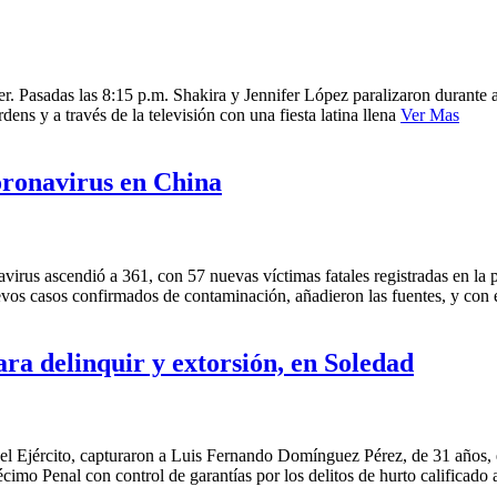
r. Pasadas las 8:15 p.m. Shakira y Jennifer López paralizaron durant
s y a través de la televisión con una fiesta latina llena
Ver Mas
oronavirus en China
rus ascendió a 361, con 57 nuevas víctimas fatales registradas en la 
evos casos confirmados de contaminación, añadieron las fuentes, y con e
ra delinquir y extorsión, en Soledad
del Ejército, capturaron a Luis Fernando Domínguez Pérez, de 31 años,
mo Penal con control de garantías por los delitos de hurto calificado