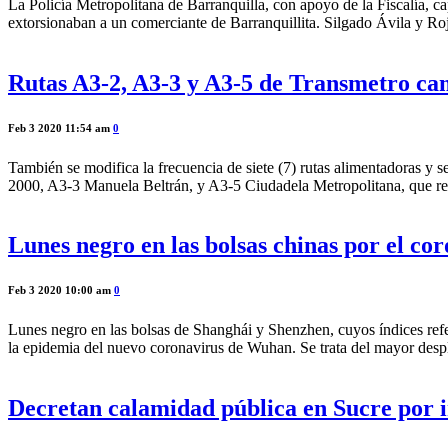
La Policía Metropolitana de Barranquilla, con apoyo de la Fiscalía, c
extorsionaban a un comerciante de Barranquillita. Silgado Ávila y Ro
Rutas A3-2, A3-3 y A3-5 de Transmetro cam
Feb 3 2020 11:54 am
0
También se modifica la frecuencia de siete (7) rutas alimentadoras y s
2000, A3-3 Manuela Beltrán, y A3-5 Ciudadela Metropolitana, que rec
Lunes negro en las bolsas chinas por el co
Feb 3 2020 10:00 am
0
Lunes negro en las bolsas de Shanghái y Shenzhen, cuyos índices refe
la epidemia del nuevo coronavirus de Wuhan. Se trata del mayor desp
Decretan calamidad pública en Sucre por i