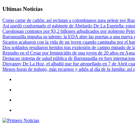
Ultimas Noticias
Como carne de cañón: así reclutan a colombianos para pelear por Rusi
Así quedó conformado el gabinete de Abelardo De La Espriella: estos
Cuestionan contratos por $3,2 billones adjudicados por gobierno Petr
Barranquilla impulsa su talento: la EDA abre las puertas a una nueva g
Sicarios acabaron con la vida de un joven cuando caminaba por el bar
Dos soldados resultaron heridos tras explosión de campo minado de l
Repudio en el Cesar por feminicidio de una joven de 20 años en Agu
Destacan sistema de salud pública de Barranquilla en foro internaciona
Diovanny De La Hoz, el albañil que fue atropellado en 7 de Abril cua
Menos horas de trabajo, más recargos y adiós al día de la familia: así
Primero Noticias
El mejor portal web de noticias de Barranquilla