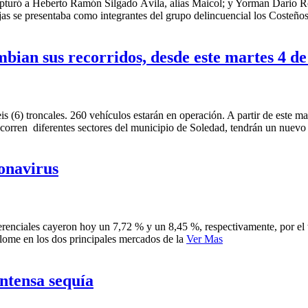
apturó a Heberto Ramón Silgado Ávila, alias Maicol; y Yorman Dario Roj
jas se presentaba como integrantes del grupo delincuencial los Costeñ
bian sus recorridos, desde este martes 4 de
eis (6) troncales. 260 vehículos estarán en operación. A partir de este 
orren diferentes sectores del municipio de Soledad, tendrán un nuevo 
ronavirus
renciales cayeron hoy un 7,72 % y un 8,45 %, respectivamente, por el t
lome en los dos principales mercados de la
Ver Mas
ntensa sequía