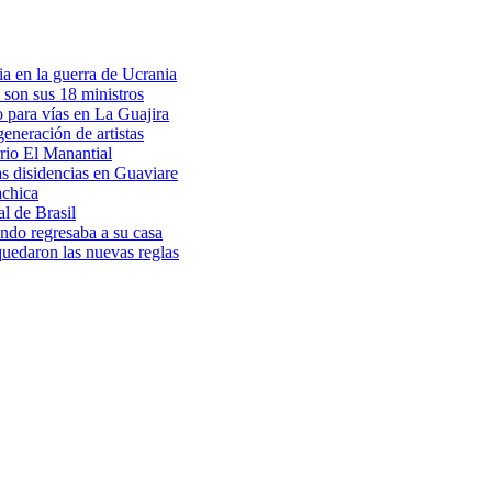
a en la guerra de Ucrania
 son sus 18 ministros
o para vías en La Guajira
eneración de artistas
rio El Manantial
as disidencias en Guaviare
achica
l de Brasil
ndo regresaba a su casa
 quedaron las nuevas reglas