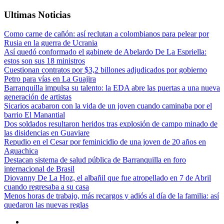
Ultimas Noticias
Como carne de cañón: así reclutan a colombianos para pelear por
Rusia en la guerra de Ucrania
Así quedó conformado el gabinete de Abelardo De La Espriella:
estos son sus 18 ministros
Cuestionan contratos por $3,2 billones adjudicados por gobierno
Petro para vías en La Guajira
Barranquilla impulsa su talento: la EDA abre las puertas a una nueva
generación de artistas
Sicarios acabaron con la vida de un joven cuando caminaba por el
barrio El Manantial
Dos soldados resultaron heridos tras explosión de campo minado de
las disidencias en Guaviare
Repudio en el Cesar por feminicidio de una joven de 20 años en
Aguachica
Destacan sistema de salud pública de Barranquilla en foro
internacional de Brasil
Diovanny De La Hoz, el albañil que fue atropellado en 7 de Abril
cuando regresaba a su casa
Menos horas de trabajo, más recargos y adiós al día de la familia: así
quedaron las nuevas reglas