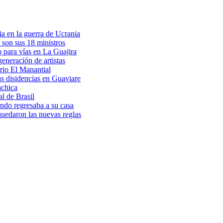
a en la guerra de Ucrania
 son sus 18 ministros
o para vías en La Guajira
eneración de artistas
rio El Manantial
as disidencias en Guaviare
achica
l de Brasil
ndo regresaba a su casa
 quedaron las nuevas reglas