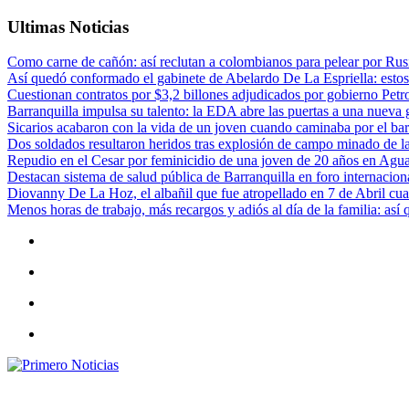
Ultimas Noticias
Como carne de cañón: así reclutan a colombianos para pelear por Rusi
Así quedó conformado el gabinete de Abelardo De La Espriella: estos
Cuestionan contratos por $3,2 billones adjudicados por gobierno Petr
Barranquilla impulsa su talento: la EDA abre las puertas a una nueva g
Sicarios acabaron con la vida de un joven cuando caminaba por el bar
Dos soldados resultaron heridos tras explosión de campo minado de l
Repudio en el Cesar por feminicidio de una joven de 20 años en Agu
Destacan sistema de salud pública de Barranquilla en foro internaciona
Diovanny De La Hoz, el albañil que fue atropellado en 7 de Abril cua
Menos horas de trabajo, más recargos y adiós al día de la familia: así
Primero Noticias
El mejor portal web de noticias de Barranquilla