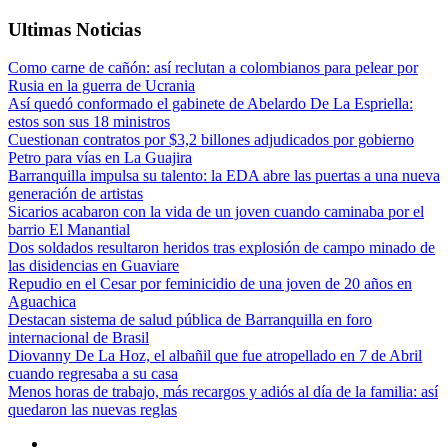
Ultimas Noticias
va
e
í