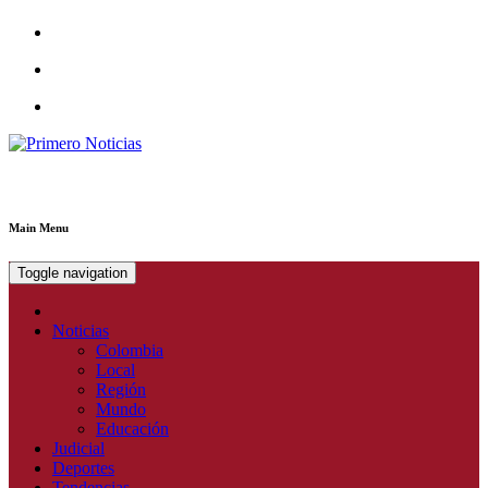
Primero Noticias
El mejor portal web de noticias de Barranquilla
Main Menu
Toggle navigation
Noticias
Colombia
Local
Región
Mundo
Educación
Judicial
Deportes
Tendencias