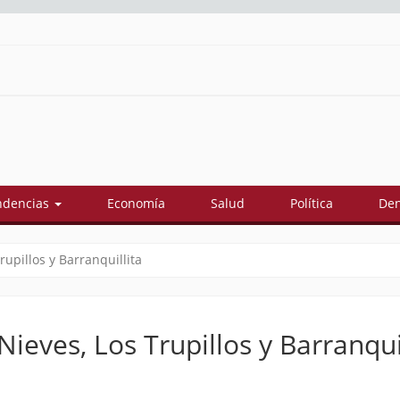
ndencias
Economía
Salud
Política
Den
upillos y Barranquillita
ieves, Los Trupillos y Barranqui