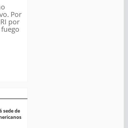
no
vo. Por
URI por
e fuego
á sede de
mericanos