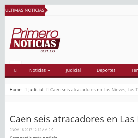
ULTIMAS NOTICIAS
PRIMERO
El mejor portal web de noticias de
Barranquilla
NOTICIAS
Noticias
Judicial
Deportes
Te
Home
Judicial
Caen seis atracadores en Las Nieves, Los Tr
Caen seis atracadores en Las N
NOV 18 2017 12:12 AM
0
Compartir esta noticia