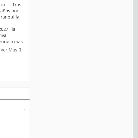
ticia Tras
 años por
rranquilla
027 , la
iva
reúne a más
Ver Mas