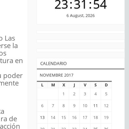
23
:
31
:
54
6 August, 2026
o Las
rse la
os
tura en
CALENDARIO
u poder
NOVIEMBRE 2017
rmente
L
M
X
J
V
S
D
1
2
3
4
5
6
7
8
9
10
11
12
ta
ura de
13
14
15
16
17
18
19
eacción