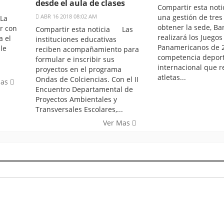
desde el aula de clases
Compartir esta no
ABR 16 2018 08:02 AM
una gestión de tres
La
obtener la sede, Ba
ar con
Compartir esta noticia Las
realizará los Juegos
a el
instituciones educativas
Panamericanos de 2
le
reciben acompañamiento para
competencia deport
formular e inscribir sus
internacional que 
proyectos en el programa
atletas...
Ondas de Colciencias. Con el II
Mas
Encuentro Departamental de
Proyectos Ambientales y
Transversales Escolares,...
Ver Mas