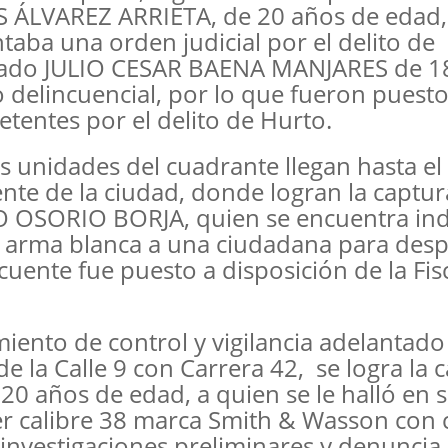
IS ÁLVAREZ ARRIETA, de 20 años de edad,
aba una orden judicial por el delito de
rado JULIO CESAR BAENA MANJARES de 1
delincuencial, por lo que fueron puesto
tentes por el delito de Hurto.
s unidades del cuadrante llegan hasta el
ente de la ciudad, donde logran la captu
O OSORIO BORJA, quien se encuentra ind
n arma blanca a una ciudadana para desp
cuente fue puesto a disposición de la Fis
iento de control y vigilancia adelantado
e la Calle 9 con Carrera 42, se logra la 
ños de edad, a quien se le halló en 
er calibre 38 marca Smith & Wasson con 
 investigaciones preliminares y denuncia