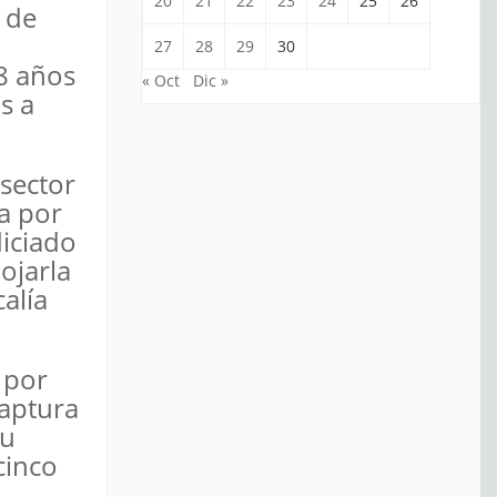
20
21
22
23
24
25
26
 de
27
28
29
30
8 años
« Oct
Dic »
s a
 sector
ra por
iciado
ojarla
calía
 por
captura
su
cinco