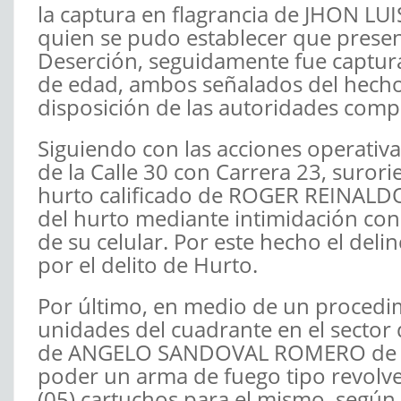
la captura en flagrancia de JHON LU
quien se pudo establecer que present
Deserción, seguidamente fue captu
de edad, ambos señalados del hecho 
disposición de las autoridades compe
Siguiendo con las acciones operativa
de la Calle 30 con Carrera 23, surori
hurto calificado de ROGER REINALD
del hurto mediante intimidación co
de su celular. Por este hecho el delin
por el delito de Hurto.
Por último, en medio de un procedim
unidades del cuadrante en el sector d
de ANGELO SANDOVAL ROMERO de 20 a
poder un arma de fuego tipo revolv
(05) cartuchos para el mismo, según