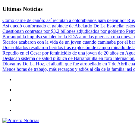
Ultimas Noticias
Como carne de cañón: así reclutan a colombianos para pelear por Rusi
Así quedó conformado el gabinete de Abelardo De La Espriella: estos
Cuestionan contratos por $3,2 billones adjudicados por gobierno Petr
Barranquilla impulsa su talento: la EDA abre las puertas a una nueva g
Sicarios acabaron con la vida de un joven cuando caminaba por el bar
Dos soldados resultaron heridos tras explosión de campo minado de l
Repudio en el Cesar por feminicidio de una joven de 20 años en Agu
Destacan sistema de salud pública de Barranquilla en foro internaciona
Diovanny De La Hoz, el albañil que fue atropellado en 7 de Abril cua
Menos horas de trabajo, más recargos y adiós al día de la familia: así
Primero Noticias
El mejor portal web de noticias de Barranquilla