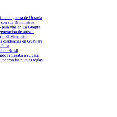
a en la guerra de Ucrania
 son sus 18 ministros
o para vías en La Guajira
eneración de artistas
rio El Manantial
as disidencias en Guaviare
achica
l de Brasil
ndo regresaba a su casa
 quedaron las nuevas reglas