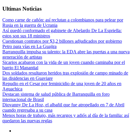
Ultimas Noticias
Como carne de cañón: así reclutan a colombianos para pelear por
Rusia en la guerra de Ucrania
Así quedó conformado el gabinete de Abelardo De La Espriella:
estos son sus 18 ministros
Cuestionan contratos por $3,2 billones adjudicados por gobierno
Petro para vías en La Guajira
Barranquilla impulsa su talento: la EDA abre las puertas a una nueva
generación de artistas
Sicarios acabaron con la vida de un joven cuando caminaba por el
barrio El Manantial
Dos soldados resultaron heridos tras explosión de campo minado de
las disidencias en Guaviare
Repudio en el Cesar por feminicidio de una joven de 20 años en
Aguachica
Destacan sistema de salud pública de Barranquilla en foro
internacional de Brasil
Diovanny De La Hoz, el albañil que fue atropellado en 7 de Abril
cuando regresaba a su casa
Menos horas de trabajo, más recargos y adiós al día de la familia: así
quedaron las nuevas reglas