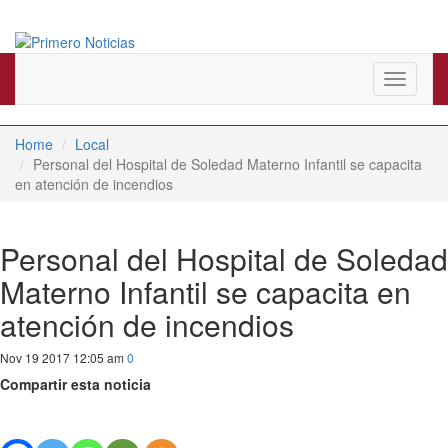
El mejor portal web de noticias de Barranquilla
Primero Noticias
Toggle
navigati
Home
Local
Personal del Hospital de Soledad Materno Infantil se capacita
en atención de incendios
Personal del Hospital de Soledad
Materno Infantil se capacita en
atención de incendios
Nov 19 2017 12:05 am
0
Compartir esta noticia