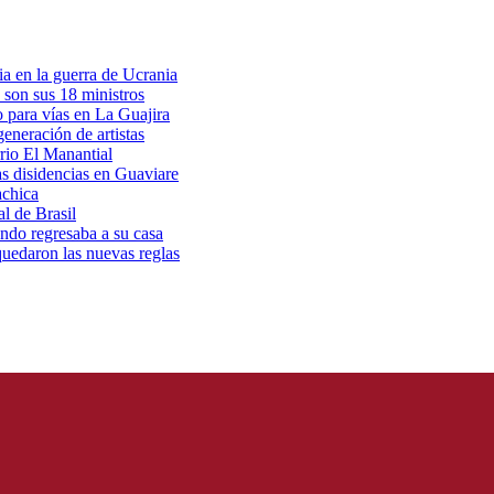
a en la guerra de Ucrania
 son sus 18 ministros
o para vías en La Guajira
eneración de artistas
rio El Manantial
as disidencias en Guaviare
achica
l de Brasil
ndo regresaba a su casa
 quedaron las nuevas reglas