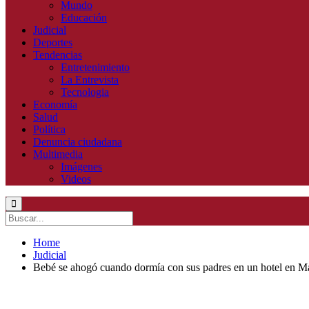
Mundo
Educación
Judicial
Deportes
Tendencias
Entretenimiento
La Entrevista
Tecnologia
Economía
Salud
Política
Denuncia ciudadana
Multimedia
Imágenes
Videos
Home
Judicial
Bebé se ahogó cuando dormía con sus padres en un hotel en 