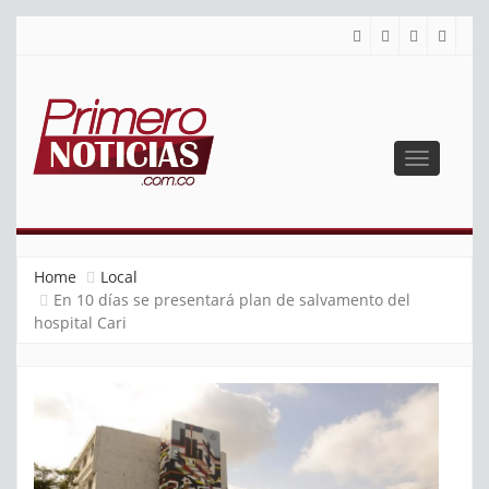
Toggle
navigatio
PRIMERO NOTICIAS
El mejor portal web de noticias de Barranquilla
Home
Local
En 10 días se presentará plan de salvamento del
hospital Cari