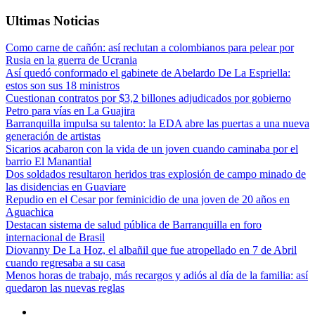
Ultimas Noticias
Como carne de cañón: así reclutan a colombianos para pelear por
Rusia en la guerra de Ucrania
Así quedó conformado el gabinete de Abelardo De La Espriella:
estos son sus 18 ministros
Cuestionan contratos por $3,2 billones adjudicados por gobierno
Petro para vías en La Guajira
Barranquilla impulsa su talento: la EDA abre las puertas a una nueva
generación de artistas
Sicarios acabaron con la vida de un joven cuando caminaba por el
barrio El Manantial
Dos soldados resultaron heridos tras explosión de campo minado de
las disidencias en Guaviare
Repudio en el Cesar por feminicidio de una joven de 20 años en
Aguachica
Destacan sistema de salud pública de Barranquilla en foro
internacional de Brasil
Diovanny De La Hoz, el albañil que fue atropellado en 7 de Abril
cuando regresaba a su casa
Menos horas de trabajo, más recargos y adiós al día de la familia: así
quedaron las nuevas reglas