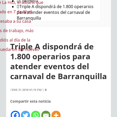
Colombia
a Hoz, el albañil que
Triple A dispondrá de 1.800 operarios
do en 7 de Abril
para atender eventos del carnaval de
Barranquilla
saba a su casa
de trabajo, más
iós al día de la
Triple A dispondrá de
quedaron las nuevas
1.800 operarios para
atender eventos del
carnaval de Barranquilla
ENE 31 2018 01:15 PM
0
Compartir esta noticia