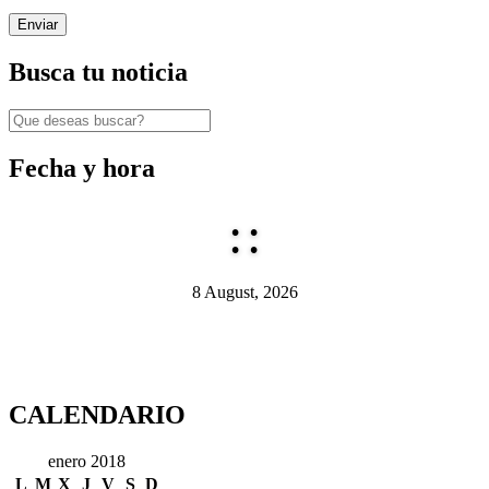
Busca tu noticia
Fecha y hora
:
:
8 August, 2026
CALENDARIO
enero 2018
L
M
X
J
V
S
D