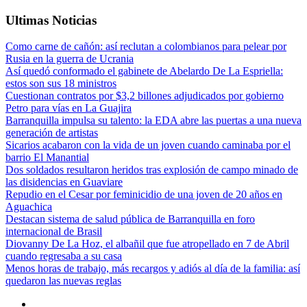
Ultimas Noticias
Como carne de cañón: así reclutan a colombianos para pelear por
Rusia en la guerra de Ucrania
Así quedó conformado el gabinete de Abelardo De La Espriella:
estos son sus 18 ministros
Cuestionan contratos por $3,2 billones adjudicados por gobierno
Petro para vías en La Guajira
Barranquilla impulsa su talento: la EDA abre las puertas a una nueva
generación de artistas
Sicarios acabaron con la vida de un joven cuando caminaba por el
barrio El Manantial
Dos soldados resultaron heridos tras explosión de campo minado de
las disidencias en Guaviare
Repudio en el Cesar por feminicidio de una joven de 20 años en
Aguachica
Destacan sistema de salud pública de Barranquilla en foro
internacional de Brasil
Diovanny De La Hoz, el albañil que fue atropellado en 7 de Abril
cuando regresaba a su casa
Menos horas de trabajo, más recargos y adiós al día de la familia: así
quedaron las nuevas reglas