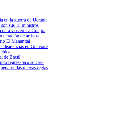
a en la guerra de Ucrania
 son sus 18 ministros
o para vías en La Guajira
eneración de artistas
rio El Manantial
as disidencias en Guaviare
achica
l de Brasil
ndo regresaba a su casa
 quedaron las nuevas reglas