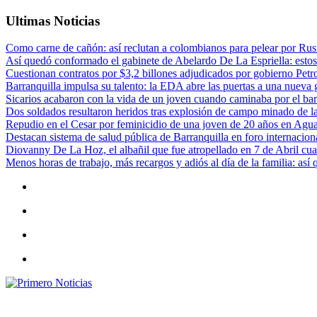
Ultimas Noticias
Como carne de cañón: así reclutan a colombianos para pelear por Rusi
Así quedó conformado el gabinete de Abelardo De La Espriella: estos
Cuestionan contratos por $3,2 billones adjudicados por gobierno Petr
Barranquilla impulsa su talento: la EDA abre las puertas a una nueva g
Sicarios acabaron con la vida de un joven cuando caminaba por el bar
Dos soldados resultaron heridos tras explosión de campo minado de l
Repudio en el Cesar por feminicidio de una joven de 20 años en Agu
Destacan sistema de salud pública de Barranquilla en foro internaciona
Diovanny De La Hoz, el albañil que fue atropellado en 7 de Abril cua
Menos horas de trabajo, más recargos y adiós al día de la familia: así
Primero Noticias
El mejor portal web de noticias de Barranquilla