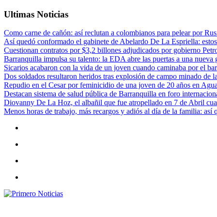
Ultimas Noticias
Como carne de cañón: así reclutan a colombianos para pelear por Rusi
Así quedó conformado el gabinete de Abelardo De La Espriella: estos
Cuestionan contratos por $3,2 billones adjudicados por gobierno Petr
Barranquilla impulsa su talento: la EDA abre las puertas a una nueva g
Sicarios acabaron con la vida de un joven cuando caminaba por el bar
Dos soldados resultaron heridos tras explosión de campo minado de l
Repudio en el Cesar por feminicidio de una joven de 20 años en Agu
Destacan sistema de salud pública de Barranquilla en foro internaciona
Diovanny De La Hoz, el albañil que fue atropellado en 7 de Abril cua
Menos horas de trabajo, más recargos y adiós al día de la familia: así
Primero Noticias
El mejor portal web de noticias de Barranquilla