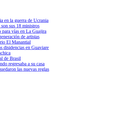
a en la guerra de Ucrania
 son sus 18 ministros
o para vías en La Guajira
eneración de artistas
rio El Manantial
as disidencias en Guaviare
achica
l de Brasil
ndo regresaba a su casa
 quedaron las nuevas reglas