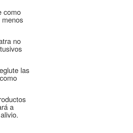
te como
es menos
atra no
itusivos
eglute las
s como
productos
ará a
alivio.