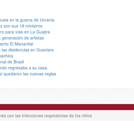
usia en la guerra de Ucrania
s son sus 18 ministros
ro para vías en La Guajira
a generación de artistas
arrio El Manantial
 las disidencias en Guaviare
uachica
nal de Brasil
uando regresaba a su casa
así quedaron las nuevas reglas
nomía
Salud
Política
Denuncia ciudadana
Multimedia
s con las infecciones respiratorias de los niños