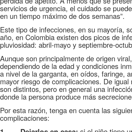
pérdida de apetito. A menos que se presen
servicios de urgencia, el cuidado se puede 
en un tiempo máximo de dos semanas”.
Este tipo de infecciones, en su mayoría, so
año, en Colombia existen dos picos de inf
pluviosidad: abril-mayo y septiembre-octub
Aunque son principalmente de origen viral,
dependiendo de la edad y condiciones inmu
a nivel de la garganta, en oídos, faringe, 
mayor riesgo de complicaciones. De igual 
son distintos, pero en general una infección
donde la persona produce más secrecione
Por esta razón, tenga en cuenta las sigui
complicaciones:
si el niño tiene 
1.
Dejarlos en casa: