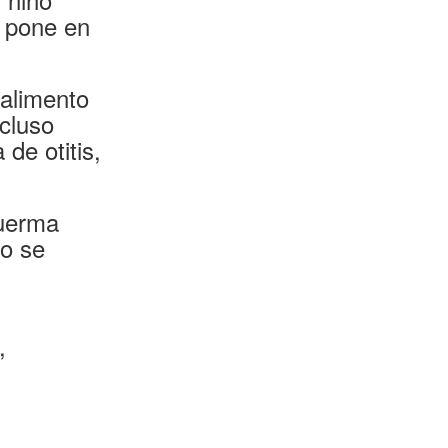
o pone en
 alimento
ncluso
de otitis,
duerma
no se
,