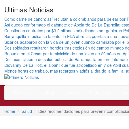
Ultimas Noticias
Como carne de cañón: así reclutan a colombianos para pelear por R
Así quedó conformado el gabinete de Abelardo De La Espriella: esto
Cuestionan contratos por $3,2 billones adjudicados por gobierno Pet
Barranquilla impulsa su talento: la EDA abre las puertas a una nuev
Sicarios acabaron con la vida de un joven cuando caminaba por el b
Dos soldados resultaron heridos tras explosión de campo minado de
Repudio en el Cesar por feminicidio de una joven de 20 años en Ag
Destacan sistema de salud pública de Barranquilla en foro internacio
Diovanny De La Hoz, el albañil que fue atropellado en 7 de Abril c
Menos horas de trabajo, más recargos y adiós al día de la familia: 
El mejor portal web de noticias de Barranquilla
Primero Noticias
Noticias
Judicial
Deportes
Tendencias
Eco
Home
Salud
Diez recomendaciones para prevenir complicacione