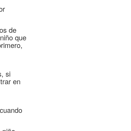
or
cos de
 niño que
primero,
, si
trar en
a cuando
 niño