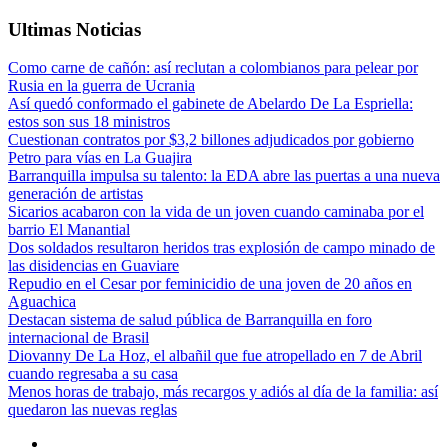
Ultimas Noticias
Como carne de cañón: así reclutan a colombianos para pelear por
Rusia en la guerra de Ucrania
Así quedó conformado el gabinete de Abelardo De La Espriella:
estos son sus 18 ministros
Cuestionan contratos por $3,2 billones adjudicados por gobierno
Petro para vías en La Guajira
Barranquilla impulsa su talento: la EDA abre las puertas a una nueva
generación de artistas
Sicarios acabaron con la vida de un joven cuando caminaba por el
barrio El Manantial
Dos soldados resultaron heridos tras explosión de campo minado de
las disidencias en Guaviare
Repudio en el Cesar por feminicidio de una joven de 20 años en
Aguachica
Destacan sistema de salud pública de Barranquilla en foro
internacional de Brasil
Diovanny De La Hoz, el albañil que fue atropellado en 7 de Abril
cuando regresaba a su casa
Menos horas de trabajo, más recargos y adiós al día de la familia: así
quedaron las nuevas reglas