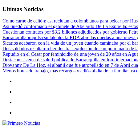
Ultimas Noticias
Como carne de cañón: así reclutan a colombianos para pelear por Rusi
Así quedó conformado el gabinete de Abelardo De La Espriella: estos
Cuestionan contratos por $3,2 billones adjudicados por gobierno Petr
Barranquilla impulsa su talento: la EDA abre las puertas a una nueva g
Sicarios acabaron con la vida de un joven cuando caminaba por el bar
Dos soldados resultaron heridos tras explosión de campo minado de l
Repudio en el Cesar por feminicidio de una joven de 20 años en Agu
Destacan sistema de salud pública de Barranquilla en foro internaciona
Diovanny De La Hoz, el albañil que fue atropellado en 7 de Abril cua
Menos horas de trabajo, más recargos y adiós al día de la familia: así
Primero Noticias
El mejor portal web de noticias de Barranquilla