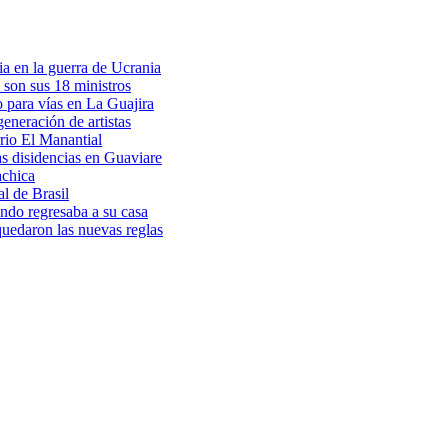
a en la guerra de Ucrania
 son sus 18 ministros
o para vías en La Guajira
eneración de artistas
rio El Manantial
as disidencias en Guaviare
achica
l de Brasil
ndo regresaba a su casa
 quedaron las nuevas reglas