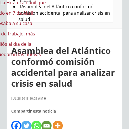
Local
a Hoz, el albañil que
Asamblea del Atlántico conformó
comisión accidental para analizar crisis en
do en 7 de Abril
salud
saba a su casa
de trabajo, más
iós al día de la
Asamblea del Atlántico
quedaron las nuevas
conformó comisión
accidental para analizar
crisis en salud
JUL 28 2018 10:03 AM
0
Compartir esta noticia