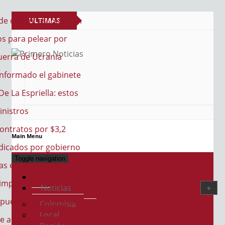
e cañón: así reclutan
ULTIMAS
s para pelear por
NOTICIAS
guerra de Ucrania
PRIMERO NOTICIAS
El mejor portal web de noticias de Barranquilla
nformado el gabinete
e La Espriella: estos
inistros
ontratos por $3,2
Main Menu
udicados por gobierno
Toggle navigation
as en La Guajira
impulsa su talento: la
Noticias
 puertas a una nueva
Colombia
Local
e artistas