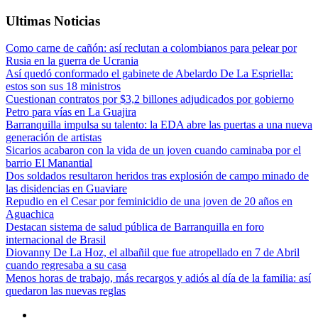
Ultimas Noticias
Como carne de cañón: así reclutan a colombianos para pelear por
Rusia en la guerra de Ucrania
Así quedó conformado el gabinete de Abelardo De La Espriella:
estos son sus 18 ministros
Cuestionan contratos por $3,2 billones adjudicados por gobierno
Petro para vías en La Guajira
Barranquilla impulsa su talento: la EDA abre las puertas a una nueva
generación de artistas
Sicarios acabaron con la vida de un joven cuando caminaba por el
barrio El Manantial
Dos soldados resultaron heridos tras explosión de campo minado de
las disidencias en Guaviare
Repudio en el Cesar por feminicidio de una joven de 20 años en
Aguachica
Destacan sistema de salud pública de Barranquilla en foro
internacional de Brasil
Diovanny De La Hoz, el albañil que fue atropellado en 7 de Abril
cuando regresaba a su casa
Menos horas de trabajo, más recargos y adiós al día de la familia: así
quedaron las nuevas reglas