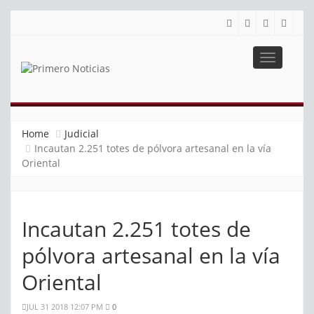
Toggle
navigatio
PRIMERO NOTICIAS
El mejor portal web de noticias de Barranquilla
Home
Judicial
Incautan 2.251 totes de pólvora artesanal en la vía
Oriental
Incautan 2.251 totes de
pólvora artesanal en la vía
Oriental
JUL 31 2018 12:07 PM
0