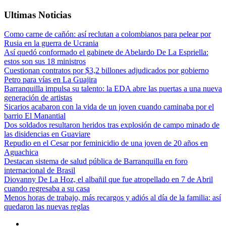
Ultimas Noticias
Como carne de cañón: así reclutan a colombianos para pelear por
Rusia en la guerra de Ucrania
Así quedó conformado el gabinete de Abelardo De La Espriella:
estos son sus 18 ministros
Cuestionan contratos por $3,2 billones adjudicados por gobierno
Petro para vías en La Guajira
Barranquilla impulsa su talento: la EDA abre las puertas a una nueva
generación de artistas
Sicarios acabaron con la vida de un joven cuando caminaba por el
barrio El Manantial
Dos soldados resultaron heridos tras explosión de campo minado de
las disidencias en Guaviare
Repudio en el Cesar por feminicidio de una joven de 20 años en
Aguachica
Destacan sistema de salud pública de Barranquilla en foro
internacional de Brasil
Diovanny De La Hoz, el albañil que fue atropellado en 7 de Abril
cuando regresaba a su casa
Menos horas de trabajo, más recargos y adiós al día de la familia: así
quedaron las nuevas reglas