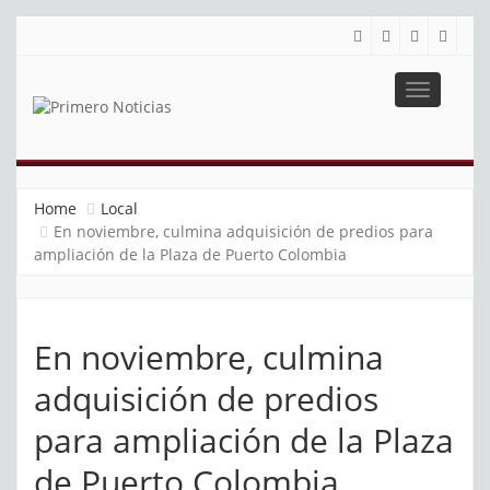
Toggle
navigatio
PRIMERO NOTICIAS
El mejor portal web de noticias de Barranquilla
Home
Local
En noviembre, culmina adquisición de predios para
ampliación de la Plaza de Puerto Colombia
En noviembre, culmina
adquisición de predios
para ampliación de la Plaza
de Puerto Colombia