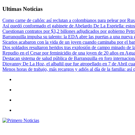
Ultimas Noticias
Como carne de cañón: así reclutan a colombianos para pelear por Rusi
Así quedó conformado el gabinete de Abelardo De La Espriella: estos
Cuestionan contratos por $3,2 billones adjudicados por gobierno Petr
Barranquilla impulsa su talento: la EDA abre las puertas a una nueva g
Sicarios acabaron con la vida de un joven cuando caminaba por el bar
Dos soldados resultaron heridos tras explosión de campo minado de l
Repudio en el Cesar por feminicidio de una joven de 20 años en Agu
Destacan sistema de salud pública de Barranquilla en foro internaciona
Diovanny De La Hoz, el albañil que fue atropellado en 7 de Abril cua
Menos horas de trabajo, más recargos y adiós al día de la familia: así
Primero Noticias
El mejor portal web de noticias de Barranquilla