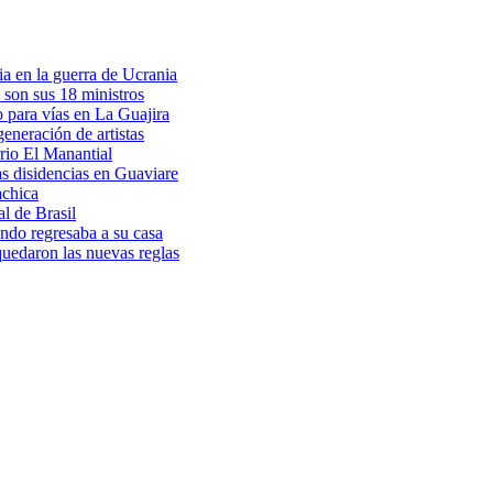
a en la guerra de Ucrania
 son sus 18 ministros
o para vías en La Guajira
eneración de artistas
rio El Manantial
as disidencias en Guaviare
achica
l de Brasil
ndo regresaba a su casa
 quedaron las nuevas reglas