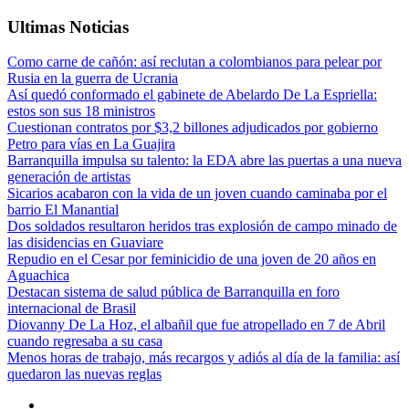
Ultimas Noticias
Como carne de cañón: así reclutan a colombianos para pelear por
Rusia en la guerra de Ucrania
Así quedó conformado el gabinete de Abelardo De La Espriella:
estos son sus 18 ministros
Cuestionan contratos por $3,2 billones adjudicados por gobierno
Petro para vías en La Guajira
Barranquilla impulsa su talento: la EDA abre las puertas a una nueva
generación de artistas
Sicarios acabaron con la vida de un joven cuando caminaba por el
barrio El Manantial
Dos soldados resultaron heridos tras explosión de campo minado de
las disidencias en Guaviare
Repudio en el Cesar por feminicidio de una joven de 20 años en
Aguachica
Destacan sistema de salud pública de Barranquilla en foro
internacional de Brasil
Diovanny De La Hoz, el albañil que fue atropellado en 7 de Abril
cuando regresaba a su casa
Menos horas de trabajo, más recargos y adiós al día de la familia: así
quedaron las nuevas reglas