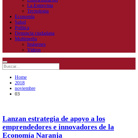
La Entrevista
Tecnologia
Economía
Salud
Política
Denuncia ciudadana
Multimedia
Imágenes
Videos
Home
2018
noviembre
03
Lanzan estrategia de apoyo a los
emprendedores e innovadores de la
Economía Naranja