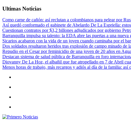
Ultimas Noticias
Como carne de cañón: así reclutan a colombianos para pelear por Rusi
Así quedó conformado el gabinete de Abelardo De La Espriella: estos
Cuestionan contratos por $3,2 billones adjudicados por gobierno Petr
Barranquilla impulsa su talento: la EDA abre las puertas a una nueva g
Sicarios acabaron con la vida de un joven cuando caminaba por el bar
Dos soldados resultaron heridos tras explosión de campo minado de l
Repudio en el Cesar por feminicidio de una joven de 20 años en Agu
Destacan sistema de salud pública de Barranquilla en foro internaciona
Diovanny De La Hoz, el albañil que fue atropellado en 7 de Abril cua
Menos horas de trabajo, más recargos y adiós al día de la familia: así
Primero Noticias
El mejor portal web de noticias de Barranquilla