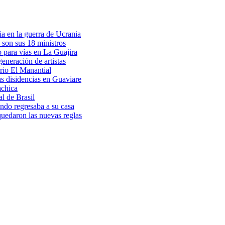
a en la guerra de Ucrania
 son sus 18 ministros
o para vías en La Guajira
eneración de artistas
rio El Manantial
as disidencias en Guaviare
achica
l de Brasil
ndo regresaba a su casa
 quedaron las nuevas reglas