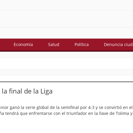
Economía
Salud
Política
Denuncia ciu
a final de la Liga
r ganó la serie global de la semifinal por 4-3 y se convirtió en e
saña tendrá que enfrentarse con el triunfador en la llave de Tolima y