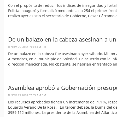
Con el propósito de reducir los índices de inseguridad y forta
Policía inauguró y formalizó mediante acta 254 el primer frent
realizó ayer asistió el secretario de Gobierno, Cesar Cárcamo 
De un balazo en la cabeza asesinan a u
NOV 25 2018 09:43 AM
0
De un balazo en la cabeza fue asesinado ayer sábado, Milton A
Almendros, en el municipio de Soledad. De acuerdo con la inf
dirección mencionada. No obstante, se habrían enfrentado e
Asamblea aprobó a Gobernación presup
NOV 25 2018 07:35 AM
0
Los recursos aprobados tienen un incremento del 4.4 %, resp
Eduardo Verano De la Rosa. En tercer debate, la Duma del d
$959.112 millones. La presidente de la Asamblea del Atlántico,