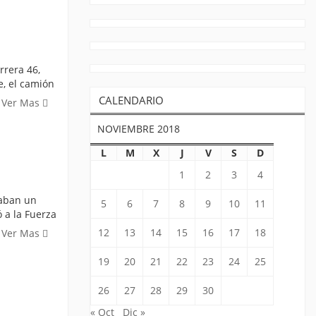
rrera 46,
e, el camión
CALENDARIO
Ver Mas
NOVIEMBRE 2018
L
M
X
J
V
S
D
1
2
3
4
taban un
5
6
7
8
9
10
11
 a la Fuerza
12
13
14
15
16
17
18
Ver Mas
19
20
21
22
23
24
25
26
27
28
29
30
« Oct
Dic »