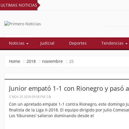
ULTIMAS NOTICIAS
PRIMERO
El mejor portal web de noticias de
Barranquilla
NOTICIAS
Noticias
Judicial
Deportes
Tendencias
Home
2018
noviembre
25
Junior empató 1-1 con Rionegro y pasó a l
NOV 25 2018 09:58 PM
0
Con un apretado empate 1-1 contra Rionegro, este domingo Junio
finalista de la Liga II-2018. El equipo dirigido por Julio Come
Los ‘tiburones’ salieron dominando desde el