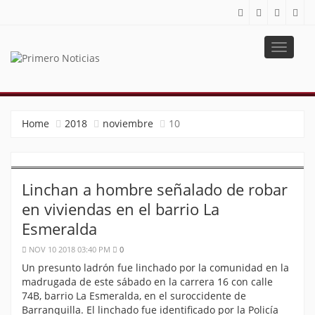
Toggle
navigat
PRIMERO NOTICIAS
El mejor portal web de noticias de Barranquilla
Home
2018
noviembre
10
Linchan a hombre señalado de robar
en viviendas en el barrio La
Esmeralda
NOV 10 2018 03:40 PM
0
Un presunto ladrón fue linchado por la comunidad en la
madrugada de este sábado en la carrera 16 con calle
74B, barrio La Esmeralda, en el suroccidente de
Barranquilla. El linchado fue identificado por la Policía