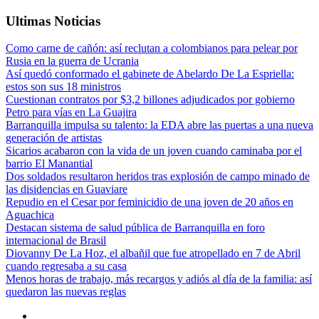
Ultimas Noticias
Como carne de cañón: así reclutan a colombianos para pelear por
Rusia en la guerra de Ucrania
Así quedó conformado el gabinete de Abelardo De La Espriella:
estos son sus 18 ministros
Cuestionan contratos por $3,2 billones adjudicados por gobierno
Petro para vías en La Guajira
Barranquilla impulsa su talento: la EDA abre las puertas a una nueva
generación de artistas
Sicarios acabaron con la vida de un joven cuando caminaba por el
barrio El Manantial
Dos soldados resultaron heridos tras explosión de campo minado de
las disidencias en Guaviare
Repudio en el Cesar por feminicidio de una joven de 20 años en
Aguachica
Destacan sistema de salud pública de Barranquilla en foro
internacional de Brasil
Diovanny De La Hoz, el albañil que fue atropellado en 7 de Abril
cuando regresaba a su casa
Menos horas de trabajo, más recargos y adiós al día de la familia: así
quedaron las nuevas reglas