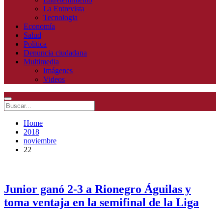
La Entrevista
Tecnologia
Economía
Salud
Política
Denuncia ciudadana
Multimedia
Imágenes
Videos
Home
2018
noviembre
22
Junior ganó 2-3 a Rionegro Águilas y
toma ventaja en la semifinal de la Liga