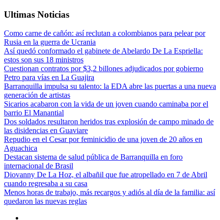
Ultimas Noticias
Como carne de cañón: así reclutan a colombianos para pelear por
Rusia en la guerra de Ucrania
Así quedó conformado el gabinete de Abelardo De La Espriella:
estos son sus 18 ministros
Cuestionan contratos por $3,2 billones adjudicados por gobierno
Petro para vías en La Guajira
Barranquilla impulsa su talento: la EDA abre las puertas a una nueva
generación de artistas
Sicarios acabaron con la vida de un joven cuando caminaba por el
barrio El Manantial
Dos soldados resultaron heridos tras explosión de campo minado de
las disidencias en Guaviare
Repudio en el Cesar por feminicidio de una joven de 20 años en
Aguachica
Destacan sistema de salud pública de Barranquilla en foro
internacional de Brasil
Diovanny De La Hoz, el albañil que fue atropellado en 7 de Abril
cuando regresaba a su casa
Menos horas de trabajo, más recargos y adiós al día de la familia: así
quedaron las nuevas reglas