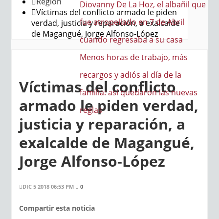
Región
a Hoz, el albañil que
Víctimas del conflicto armado le piden
do en 7 de Abril
verdad, justicia y reparación, a exalcalde
de Magangué, Jorge Alfonso-López
saba a su casa
de trabajo, más
iós al día de la
Víctimas del conflicto
quedaron las nuevas
armado le piden verdad,
justicia y reparación, a
exalcalde de Magangué,
Jorge Alfonso-López
DIC 5 2018 06:53 PM
0
Compartir esta noticia