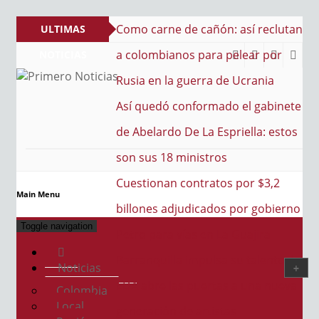
e cañón: así reclutan
ULTIMAS
s para pelear por
NOTICIAS
guerra de Ucrania
PRIMERO NOTICIAS
El mejor portal web de noticias de Barranquilla
nformado el gabinete
e La Espriella: estos
inistros
ontratos por $3,2
Main Menu
udicados por gobierno
Toggle navigation
as en La Guajira
impulsa su talento: la
Noticias
 puertas a una nueva
Colombia
Local
e artistas