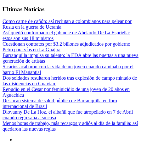
Ultimas Noticias
Como carne de cañón: así reclutan a colombianos para pelear por
Rusia en la guerra de Ucrania
Así quedó conformado el gabinete de Abelardo De La Espriella:
estos son sus 18 ministros
Cuestionan contratos por $3,2 billones adjudicados por gobierno
Petro para vías en La Guajira
Barranquilla impulsa su talento: la EDA abre las puertas a una nueva
generación de artistas
Sicarios acabaron con la vida de un joven cuando caminaba por el
barrio El Manantial
Dos soldados resultaron heridos tras explosión de campo minado de
las disidencias en Guaviare
Repudio en el Cesar por feminicidio de una joven de 20 años en
Aguachica
Destacan sistema de salud pública de Barranquilla en foro
internacional de Brasil
Diovanny De La Hoz, el albañil que fue atropellado en 7 de Abril
cuando regresaba a su casa
Menos horas de trabajo, más recargos y adiós al día de la familia: así
quedaron las nuevas reglas