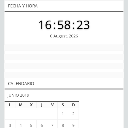
FECHA Y HORA
16
:
58
:
24
6 August, 2026
CALENDARIO
JUNIO 2019
L
M
X
J
V
S
D
1
2
3
4
5
6
7
8
9