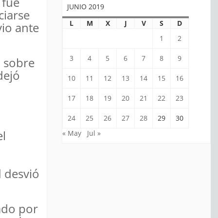
 fue
JUNIO 2019
ciarse
L
M
X
J
V
S
D
vio ante
1
2
3
4
5
6
7
8
9
, sobre
dejó
10
11
12
13
14
15
16
17
18
19
20
21
22
23
24
25
26
27
28
29
30
el
« May
Jul »
d desvió
ado por