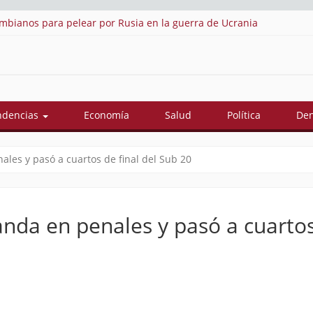
ombianos para pelear por Rusia en la guerra de Ucrania
As
ndencias
Economía
Salud
Política
Den
les y pasó a cuartos de final del Sub 20
nda en penales y pasó a cuarto