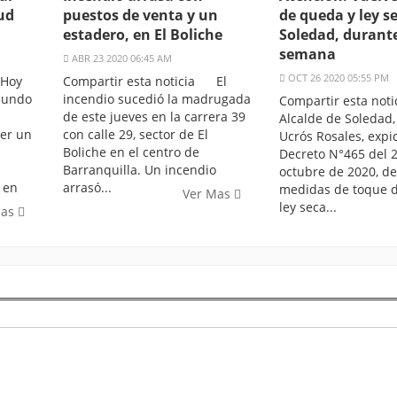
ud
puestos de venta y un
de queda y ley s
estadero, en El Boliche
Soledad, durante
semana
ABR 23 2020 06:45 AM
OCT 26 2020 05:55 PM
 Hoy
Compartir esta noticia El
 mundo
incendio sucedió la madrugada
Compartir esta no
de este jueves en la carrera 39
Alcalde de Soledad,
er un
con calle 29, sector de El
Ucrós Rosales, expid
Boliche en el centro de
Decreto N°465 del 
Barranquilla. Un incendio
octubre de 2020, de
 en
arrasó...
medidas de toque 
Ver Mas
ley seca...
Mas