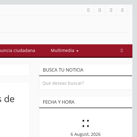
í quedó conformado el gabinete de Abelardo De La Espriella: estos 
uncia ciudadana
Multimedia
BUSCA TU NOTICIA
s de
FECHA Y HORA
:
:
6 August, 2026