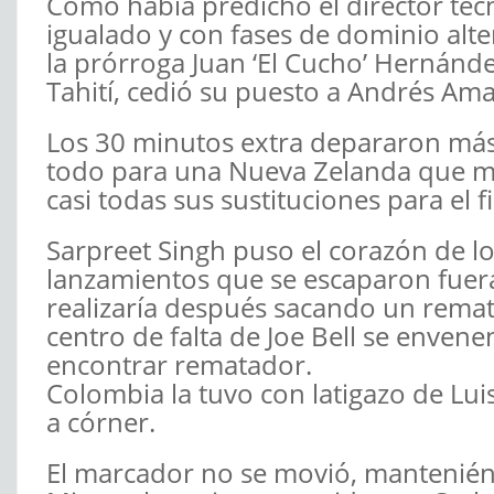
Como había predicho el director téc
igualado y con fases de dominio alt
la prórroga Juan ‘El Cucho’ Hernánde
Tahití, cedió su puesto a Andrés Ama
Los 30 minutos extra depararon más 
todo para una Nueva Zelanda que mo
casi todas sus sustituciones para el fi
Sarpreet Singh puso el corazón de 
lanzamientos que se escaparon fuera
realizaría después sacando un remat
centro de falta de Joe Bell se envene
encontrar rematador.
Colombia la tuvo con latigazo de Lui
a córner.
El marcador no se movió, manteniénd