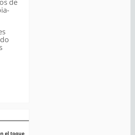
tos de
ia-
es
ado
s
n el toque