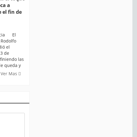
eca a
 el fin de
ticia El
 Rodolfo
ió el
23 de
finiendo las
de queda y
Ver Mas