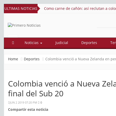
ULTIMAS NOTICIAS
Como carne de cañón: así reclutan a col
PRIMERO
El mejor portal web de noticias de
Barranquilla
NOTICIAS
Noticias
Judicial
Deportes
Te
Home
Deportes
Colombia venció a Nueva Zelanda en pena
Colombia venció a Nueva Zela
final del Sub 20
JUN 2 2019 07:20 PM
0
Compartir esta noticia