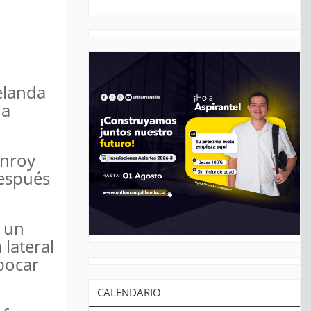
elanda
la
onroy
después
n un
lateral
mbocar
CALENDARIO