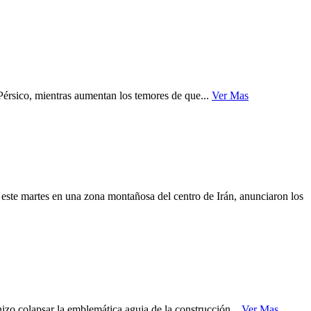
Pérsico, mientras aumentan los temores de que...
Ver Mas
ste martes en una zona montañosa del centro de Irán, anunciaron los
zo colapsar la emblemática aguja de la construcción...
Ver Mas