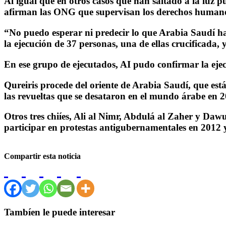
Al igual que en otros casos que han saltado a la luz 
afirman las ONG que supervisan los derechos humanos e
“No puedo esperar ni predecir lo que Arabia Saudí ha
la ejecución de 37 personas, una de ellas crucificada, 
En ese grupo de ejecutados, AI pudo confirmar la ej
Qureiris procede del oriente de Arabia Saudí, que est
las revueltas que se desataron en el mundo árabe en 2
Otros tres chiíes, Ali al Nimr, Abdulá al Zaher y Da
participar en protestas antigubernamentales en 2012 
Compartir esta noticia
Tambíen le puede interesar