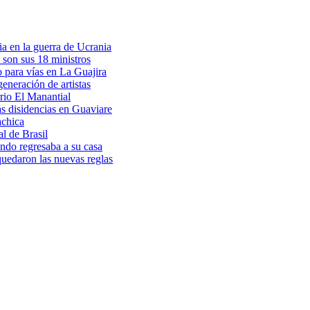
a en la guerra de Ucrania
 son sus 18 ministros
o para vías en La Guajira
eneración de artistas
rio El Manantial
as disidencias en Guaviare
achica
l de Brasil
ndo regresaba a su casa
 quedaron las nuevas reglas