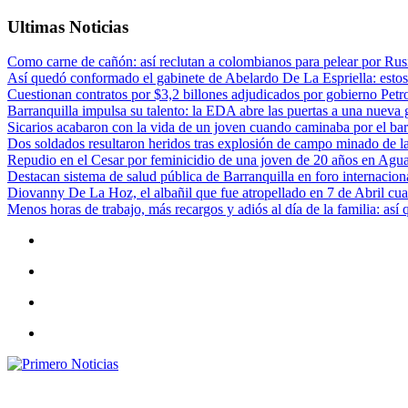
Ultimas Noticias
Como carne de cañón: así reclutan a colombianos para pelear por Rusi
Así quedó conformado el gabinete de Abelardo De La Espriella: estos
Cuestionan contratos por $3,2 billones adjudicados por gobierno Petr
Barranquilla impulsa su talento: la EDA abre las puertas a una nueva g
Sicarios acabaron con la vida de un joven cuando caminaba por el bar
Dos soldados resultaron heridos tras explosión de campo minado de l
Repudio en el Cesar por feminicidio de una joven de 20 años en Agu
Destacan sistema de salud pública de Barranquilla en foro internaciona
Diovanny De La Hoz, el albañil que fue atropellado en 7 de Abril cua
Menos horas de trabajo, más recargos y adiós al día de la familia: así
Primero Noticias
El mejor portal web de noticias de Barranquilla