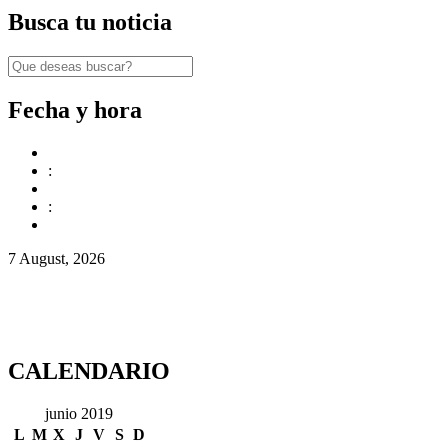
Busca tu noticia
Fecha y hora
:
:
7 August, 2026
CALENDARIO
junio 2019
L
M
X
J
V
S
D