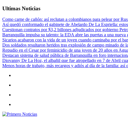
Ultimas Noticias
Como carne de cañón: así reclutan a colombianos para pelear por Rusi
Así quedó conformado el gabinete de Abelardo De La Espriella: estos
Cuestionan contratos por $3,2 billones adjudicados por gobierno Petr
Barranquilla impulsa su talento: la EDA abre las puertas a una nueva g
Sicarios acabaron con la vida de un joven cuando caminaba por el bar
Dos soldados resultaron heridos tras explosión de campo minado de l
Repudio en el Cesar por feminicidio de una joven de 20 años en Agu
Destacan sistema de salud pública de Barranquilla en foro internaciona
Diovanny De La Hoz, el albañil que fue atropellado en 7 de Abril cua
Menos horas de trabajo, más recargos y adiós al día de la familia: así
Primero Noticias
El mejor portal web de noticias de Barranquilla