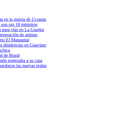
a en la guerra de Ucrania
 son sus 18 ministros
o para vías en La Guajira
eneración de artistas
rio El Manantial
as disidencias en Guaviare
achica
l de Brasil
ndo regresaba a su casa
 quedaron las nuevas reglas