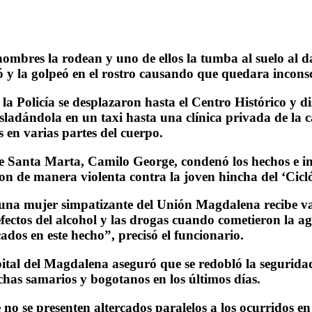
hombres la rodean y uno de ellos la tumba al suelo al 
có y la golpeó en el rostro causando que quedara inconsc
la Policía se desplazaron hasta el Centro Histórico y d
asladándola en un taxi hasta una clínica privada de la
s en varias partes del cuerpo.
 de Santa Marta, Camilo George, condenó los hechos e i
ron de manera violenta contra la joven hincha del ‘Cicl
 una mujer simpatizante del Unión Magdalena recibe va
 efectos del alcohol y las drogas cuando cometieron la a
ados en este hecho”, precisó el funcionario.
apital del Magdalena aseguró que se redobló la segurida
nchas samarios y bogotanos en los últimos días.
no se presenten altercados paralelos a los ocurridos e