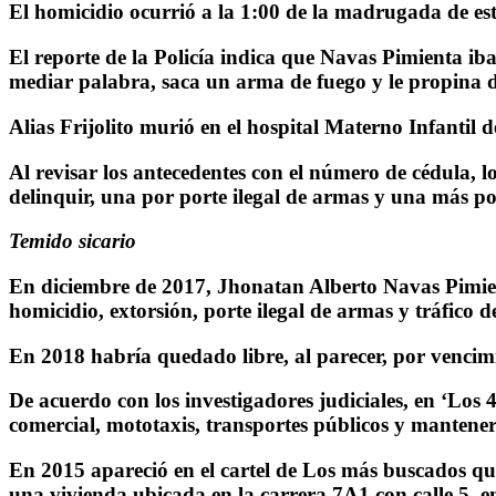
El homicidio ocurrió a la 1:00 de la madrugada de este
El reporte de la Policía indica que Navas Pimienta i
mediar palabra, saca un arma de fuego y le propina do
Alias Frijolito murió en el hospital Materno Infantil 
Al revisar los antecedentes con el número de cédula, l
delinquir, una por porte ilegal de armas y una más po
Temido sicario
En diciembre de 2017, Jhonatan Alberto Navas Pimienta
homicidio, extorsión, porte ilegal de armas y tráfico d
En 2018 habría quedado libre, al parecer, por vencim
De acuerdo con los investigadores judiciales, en ‘Los 40
comercial, mototaxis, transportes públicos y mantener el
En 2015 apareció en el cartel de Los más buscados qu
una vivienda ubicada en la carrera 7A1 con calle 5, e