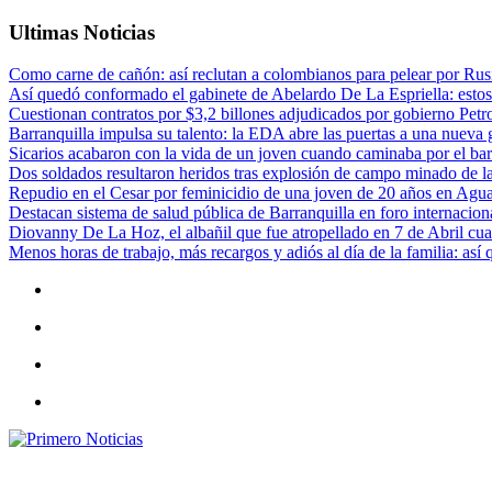
Ultimas Noticias
Como carne de cañón: así reclutan a colombianos para pelear por Rusi
Así quedó conformado el gabinete de Abelardo De La Espriella: estos
Cuestionan contratos por $3,2 billones adjudicados por gobierno Petr
Barranquilla impulsa su talento: la EDA abre las puertas a una nueva g
Sicarios acabaron con la vida de un joven cuando caminaba por el bar
Dos soldados resultaron heridos tras explosión de campo minado de l
Repudio en el Cesar por feminicidio de una joven de 20 años en Agu
Destacan sistema de salud pública de Barranquilla en foro internaciona
Diovanny De La Hoz, el albañil que fue atropellado en 7 de Abril cua
Menos horas de trabajo, más recargos y adiós al día de la familia: así
Primero Noticias
El mejor portal web de noticias de Barranquilla