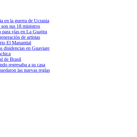
a en la guerra de Ucrania
 son sus 18 ministros
o para vías en La Guajira
eneración de artistas
rio El Manantial
as disidencias en Guaviare
achica
l de Brasil
ndo regresaba a su casa
 quedaron las nuevas reglas