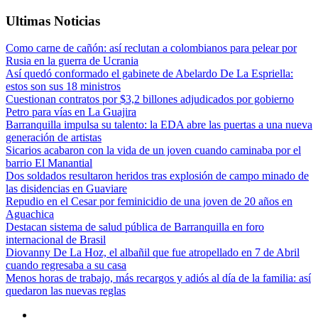
Ultimas Noticias
Como carne de cañón: así reclutan a colombianos para pelear por
Rusia en la guerra de Ucrania
Así quedó conformado el gabinete de Abelardo De La Espriella:
estos son sus 18 ministros
Cuestionan contratos por $3,2 billones adjudicados por gobierno
Petro para vías en La Guajira
Barranquilla impulsa su talento: la EDA abre las puertas a una nueva
generación de artistas
Sicarios acabaron con la vida de un joven cuando caminaba por el
barrio El Manantial
Dos soldados resultaron heridos tras explosión de campo minado de
las disidencias en Guaviare
Repudio en el Cesar por feminicidio de una joven de 20 años en
Aguachica
Destacan sistema de salud pública de Barranquilla en foro
internacional de Brasil
Diovanny De La Hoz, el albañil que fue atropellado en 7 de Abril
cuando regresaba a su casa
Menos horas de trabajo, más recargos y adiós al día de la familia: así
quedaron las nuevas reglas