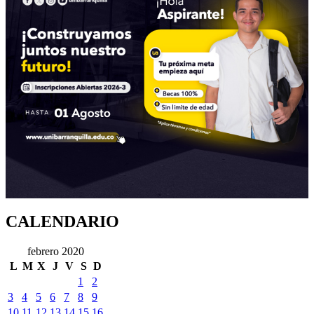
CALENDARIO
febrero 2020
L
M
X
J
V
S
D
1
2
3
4
5
6
7
8
9
10
11
12
13
14
15
16