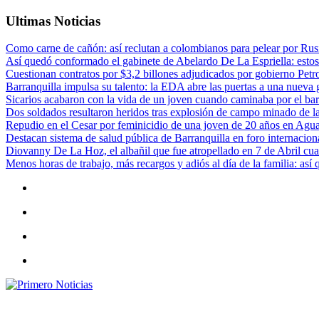
Ultimas Noticias
Como carne de cañón: así reclutan a colombianos para pelear por Rusi
Así quedó conformado el gabinete de Abelardo De La Espriella: estos
Cuestionan contratos por $3,2 billones adjudicados por gobierno Petr
Barranquilla impulsa su talento: la EDA abre las puertas a una nueva g
Sicarios acabaron con la vida de un joven cuando caminaba por el bar
Dos soldados resultaron heridos tras explosión de campo minado de l
Repudio en el Cesar por feminicidio de una joven de 20 años en Agu
Destacan sistema de salud pública de Barranquilla en foro internaciona
Diovanny De La Hoz, el albañil que fue atropellado en 7 de Abril cua
Menos horas de trabajo, más recargos y adiós al día de la familia: así
Primero Noticias
El mejor portal web de noticias de Barranquilla