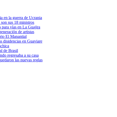
a en la guerra de Ucrania
 son sus 18 ministros
o para vías en La Guajira
eneración de artistas
rio El Manantial
as disidencias en Guaviare
achica
l de Brasil
ndo regresaba a su casa
 quedaron las nuevas reglas