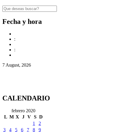
Fecha y hora
:
:
7 August, 2026
CALENDARIO
febrero 2020
L
M
X
J
V
S
D
1
2
3
4
5
6
7
8
9