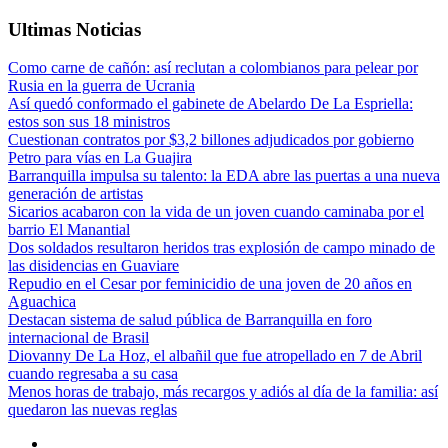
Ultimas Noticias
Como carne de cañón: así reclutan a colombianos para pelear por
Rusia en la guerra de Ucrania
Así quedó conformado el gabinete de Abelardo De La Espriella:
estos son sus 18 ministros
Cuestionan contratos por $3,2 billones adjudicados por gobierno
Petro para vías en La Guajira
Barranquilla impulsa su talento: la EDA abre las puertas a una nueva
generación de artistas
Sicarios acabaron con la vida de un joven cuando caminaba por el
barrio El Manantial
Dos soldados resultaron heridos tras explosión de campo minado de
las disidencias en Guaviare
Repudio en el Cesar por feminicidio de una joven de 20 años en
Aguachica
Destacan sistema de salud pública de Barranquilla en foro
internacional de Brasil
Diovanny De La Hoz, el albañil que fue atropellado en 7 de Abril
cuando regresaba a su casa
Menos horas de trabajo, más recargos y adiós al día de la familia: así
quedaron las nuevas reglas